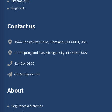
Sistema AFIS
BugTrack
Contact us
3644 Rocky River Drive, Cleveland, OH 44111, USA
1099 Springland Ave, Michigan City, IN 46360, USA
414-214-0362
info@bug-ao.com
About
Segurança & Sistemas