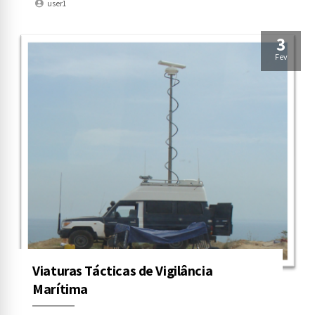
user1
salas estratégicas de controlo e comando.
3
Fev
Viaturas Tácticas de Vigilância
Marítima